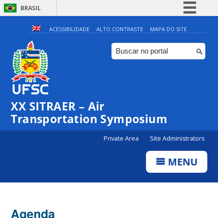
BRASIL
Simplifique!
ACESSIBILIDADE
ALTO CONTRASTE
MAPA DO SITE
Comunica BR
Participe
Acesso à informação
Legislação
XX SITRAER – Air
Canais
Transportation Symposium
Private Area
Site Administrators
MENU
Agenda