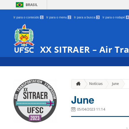
BRASIL
Ir para o conteúdo
1
Ir para o menu
2
Ir para a busca
3
Ir para o rodapé
4
XX SITRAER – Air T
»
Notícias
June
June
05/04/2023 11:14